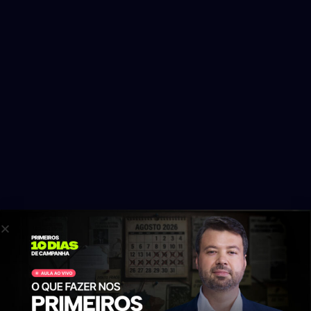
Escolha a sua
loja de
aplicativos