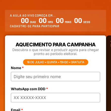
A AULA AO VIVO COMEÇA EM...
00
00
00
00
DIAS
HRS
MINS
SEGS
CADASTRE-SE PARA PARTICIPAR
AQUECIMENTO PARA CAMPANHA
Descubra o que revisar e produzir agora para chegar
pronto ao período eleitoral.
16 DE JULHO • QUINTA • 19H30 • GRATUITA
Nome
*
WhatsApp com DDD
*
Email
*