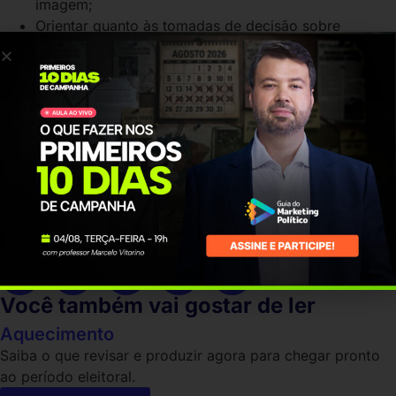
imagem;
Orientar quanto às tomadas de decisão sobre
monitoramento e elaboração de relatórios.
Inscreva-se no
Guia do Marketing Político
e tenha acesso a
maior plataforma de ensino sobre comunicação e
marketing político. Além do curso de Combate à Fake
News e Guerrilha, você tem acesso a mais de 40 cursos,
aulas ao vivo, além de grupo de alunos para networking e
tira dúvidas. Estude com quem é referência no mercado.
Assine e comece agora mesmo a estudar e investir na sua
carreira.
Gostou? Compartilhe este conteúdo
Você também vai gostar de ler
Aquecimento
Saiba o que revisar e produzir agora para chegar pronto
ao período eleitoral.